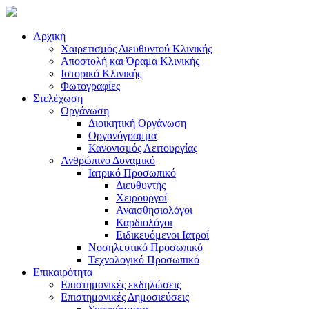
Αρχική
Χαιρετισμός Διευθυντού Κλινικής
Αποστολή και Όραμα Κλινικής
Ιστορικό Κλινικής
Φωτογραφίες
Στελέχωση
Οργάνωση
Διοικητική Οργάνωση
Οργανόγραμμα
Κανονισμός Λειτουργίας
Ανθρώπινο Δυναμικό
Ιατρικό Προσωπικό
Διευθυντής
Χειρουργοί
Αναισθησιολόγοι
Καρδιολόγοι
Ειδικευόμενοι Ιατροί
Νοσηλευτικό Προσωπικό
Τεχνολογικό Προσωπικό
Επικαιρότητα
Επιστημονικές εκδηλώσεις
Επιστημονικές Δημοσιεύσεις