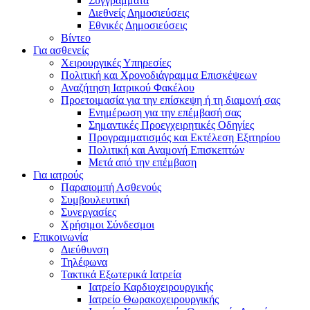
Συγγράμματα
Διεθνείς Δημοσιεύσεις
Εθνικές Δημοσιεύσεις
Βίντεο
Για ασθενείς
Χειρουργικές Υπηρεσίες
Πολιτική και Χρονοδιάγραμμα Επισκέψεων
Αναζήτηση Ιατρικού Φακέλου
Προετοιμασία για την επίσκεψη ή τη διαμονή σας
Ενημέρωση για την επέμβασή σας
Σημαντικές Προεγχειρητικές Οδηγίες
Προγραμματισμός και Εκτέλεση Εξιτηρίου
Πολιτική και Αναμονή Επισκεπτών
Μετά από την επέμβαση
Για ιατρούς
Παραπομπή Ασθενούς
Συμβουλευτική
Συνεργασίες
Χρήσιμοι Σύνδεσμοι
Επικοινωνία
Διεύθυνση
Τηλέφωνα
Τακτικά Εξωτερικά Ιατρεία
Ιατρείο Καρδιοχειρουργικής
Ιατρείο Θωρακοχειρουργικής