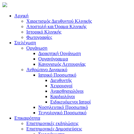
Αρχική
Χαιρετισμός Διευθυντού Κλινικής
Αποστολή και Όραμα Κλινικής
Ιστορικό Κλινικής
Φωτογραφίες
Στελέχωση
Οργάνωση
Διοικητική Οργάνωση
Οργανόγραμμα
Κανονισμός Λειτουργίας
Ανθρώπινο Δυναμικό
Ιατρικό Προσωπικό
Διευθυντής
Χειρουργοί
Αναισθησιολόγοι
Καρδιολόγοι
Ειδικευόμενοι Ιατροί
Νοσηλευτικό Προσωπικό
Τεχνολογικό Προσωπικό
Επικαιρότητα
Επιστημονικές εκδηλώσεις
Επιστημονικές Δημοσιεύσεις