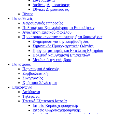
Συγγράμματα
Διεθνείς Δημοσιεύσεις
Εθνικές Δημοσιεύσεις
Βίντεο
Για ασθενείς
Χειρουργικές Υπηρεσίες
Πολιτική και Χρονοδιάγραμμα Επισκέψεων
Αναζήτηση Ιατρικού Φακέλου
Προετοιμασία για την επίσκεψη ή τη διαμονή σας
Ενημέρωση για την επέμβασή σας
Σημαντικές Προεγχειρητικές Οδηγίες
Προγραμματισμός και Εκτέλεση Εξιτηρίου
Πολιτική και Αναμονή Επισκεπτών
Μετά από την επέμβαση
Για ιατρούς
Παραπομπή Ασθενούς
Συμβουλευτική
Συνεργασίες
Χρήσιμοι Σύνδεσμοι
Επικοινωνία
Διεύθυνση
Τηλέφωνα
Τακτικά Εξωτερικά Ιατρεία
Ιατρείο Καρδιοχειρουργικής
Ιατρείο Θωρακοχειρουργικής