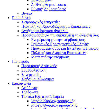
Συγγράμματα
Διεθνείς Δημοσιεύσεις
Εθνικές Δημοσιεύσεις
Βίντεο
Για ασθενείς
Χειρουργικές Υπηρεσίες
Πολιτική και Χρονοδιάγραμμα Επισκέψεων
Αναζήτηση Ιατρικού Φακέλου
Προετοιμασία για την επίσκεψη ή τη διαμονή σας
Ενημέρωση για την επέμβασή σας
Σημαντικές Προεγχειρητικές Οδηγίες
Προγραμματισμός και Εκτέλεση Εξιτηρίου
Πολιτική και Αναμονή Επισκεπτών
Μετά από την επέμβαση
Για ιατρούς
Παραπομπή Ασθενούς
Συμβουλευτική
Συνεργασίες
Χρήσιμοι Σύνδεσμοι
Επικοινωνία
Διεύθυνση
Τηλέφωνα
Τακτικά Εξωτερικά Ιατρεία
Ιατρείο Καρδιοχειρουργικής
Ιατρείο Θωρακοχειρουργικής