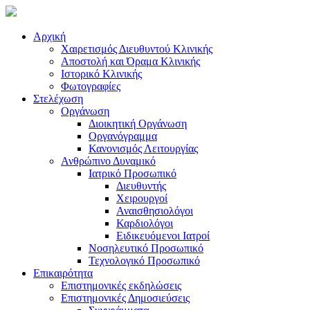
Αρχική
Χαιρετισμός Διευθυντού Κλινικής
Αποστολή και Όραμα Κλινικής
Ιστορικό Κλινικής
Φωτογραφίες
Στελέχωση
Οργάνωση
Διοικητική Οργάνωση
Οργανόγραμμα
Κανονισμός Λειτουργίας
Ανθρώπινο Δυναμικό
Ιατρικό Προσωπικό
Διευθυντής
Χειρουργοί
Αναισθησιολόγοι
Καρδιολόγοι
Ειδικευόμενοι Ιατροί
Νοσηλευτικό Προσωπικό
Τεχνολογικό Προσωπικό
Επικαιρότητα
Επιστημονικές εκδηλώσεις
Επιστημονικές Δημοσιεύσεις