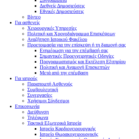
Συγγράμματα
Διεθνείς Δημοσιεύσεις
Εθνικές Δημοσιεύσεις
Βίντεο
Για ασθενείς
Χειρουργικές Υπηρεσίες
Πολιτική και Χρονοδιάγραμμα Επισκέψεων
Αναζήτηση Ιατρικού Φακέλου
Προετοιμασία για την επίσκεψη ή τη διαμονή σας
Ενημέρωση για την επέμβασή σας
Σημαντικές Προεγχειρητικές Οδηγίες
Προγραμματισμός και Εκτέλεση Εξιτηρίου
Πολιτική και Αναμονή Επισκεπτών
Μετά από την επέμβαση
Για ιατρούς
Παραπομπή Ασθενούς
Συμβουλευτική
Συνεργασίες
Χρήσιμοι Σύνδεσμοι
Επικοινωνία
Διεύθυνση
Τηλέφωνα
Τακτικά Εξωτερικά Ιατρεία
Ιατρείο Καρδιοχειρουργικής
Ιατρείο Θωρακοχειρουργικής