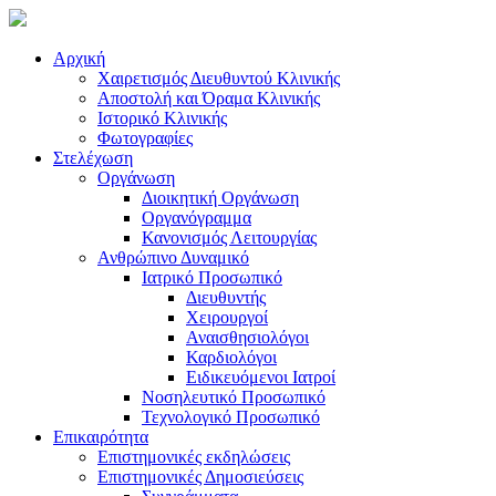
Αρχική
Χαιρετισμός Διευθυντού Κλινικής
Αποστολή και Όραμα Κλινικής
Ιστορικό Κλινικής
Φωτογραφίες
Στελέχωση
Οργάνωση
Διοικητική Οργάνωση
Οργανόγραμμα
Κανονισμός Λειτουργίας
Ανθρώπινο Δυναμικό
Ιατρικό Προσωπικό
Διευθυντής
Χειρουργοί
Αναισθησιολόγοι
Καρδιολόγοι
Ειδικευόμενοι Ιατροί
Νοσηλευτικό Προσωπικό
Τεχνολογικό Προσωπικό
Επικαιρότητα
Επιστημονικές εκδηλώσεις
Επιστημονικές Δημοσιεύσεις