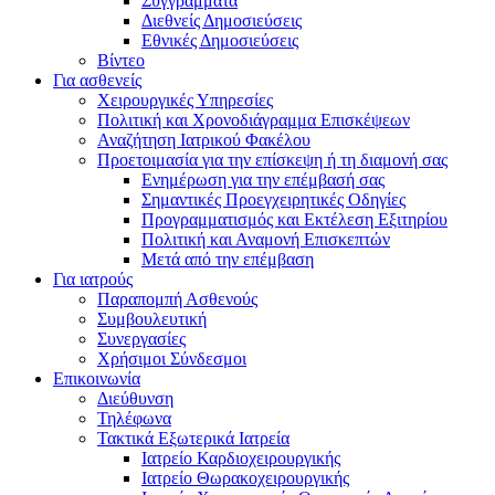
Συγγράμματα
Διεθνείς Δημοσιεύσεις
Εθνικές Δημοσιεύσεις
Βίντεο
Για ασθενείς
Χειρουργικές Υπηρεσίες
Πολιτική και Χρονοδιάγραμμα Επισκέψεων
Αναζήτηση Ιατρικού Φακέλου
Προετοιμασία για την επίσκεψη ή τη διαμονή σας
Ενημέρωση για την επέμβασή σας
Σημαντικές Προεγχειρητικές Οδηγίες
Προγραμματισμός και Εκτέλεση Εξιτηρίου
Πολιτική και Αναμονή Επισκεπτών
Μετά από την επέμβαση
Για ιατρούς
Παραπομπή Ασθενούς
Συμβουλευτική
Συνεργασίες
Χρήσιμοι Σύνδεσμοι
Επικοινωνία
Διεύθυνση
Τηλέφωνα
Τακτικά Εξωτερικά Ιατρεία
Ιατρείο Καρδιοχειρουργικής
Ιατρείο Θωρακοχειρουργικής