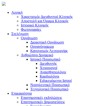
Αρχική
Χαιρετισμός Διευθυντού Κλινικής
Αποστολή και Όραμα Κλινικής
Ιστορικό Κλινικής
Φωτογραφίες
Στελέχωση
Οργάνωση
Διοικητική Οργάνωση
Οργανόγραμμα
Κανονισμός Λειτουργίας
Ανθρώπινο Δυναμικό
Ιατρικό Προσωπικό
Διευθυντής
Χειρουργοί
Αναισθησιολόγοι
Καρδιολόγοι
Ειδικευόμενοι Ιατροί
Νοσηλευτικό Προσωπικό
Τεχνολογικό Προσωπικό
Επικαιρότητα
Επιστημονικές εκδηλώσεις
Επιστημονικές Δημοσιεύσεις