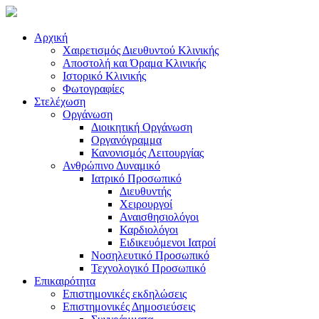
Αρχική
Χαιρετισμός Διευθυντού Κλινικής
Αποστολή και Όραμα Κλινικής
Ιστορικό Κλινικής
Φωτογραφίες
Στελέχωση
Οργάνωση
Διοικητική Οργάνωση
Οργανόγραμμα
Κανονισμός Λειτουργίας
Ανθρώπινο Δυναμικό
Ιατρικό Προσωπικό
Διευθυντής
Χειρουργοί
Αναισθησιολόγοι
Καρδιολόγοι
Ειδικευόμενοι Ιατροί
Νοσηλευτικό Προσωπικό
Τεχνολογικό Προσωπικό
Επικαιρότητα
Επιστημονικές εκδηλώσεις
Επιστημονικές Δημοσιεύσεις