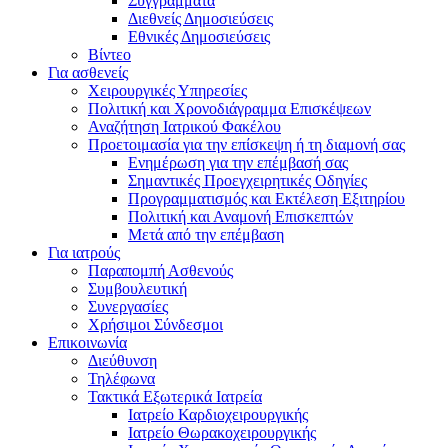
Συγγράμματα
Διεθνείς Δημοσιεύσεις
Εθνικές Δημοσιεύσεις
Βίντεο
Για ασθενείς
Χειρουργικές Υπηρεσίες
Πολιτική και Χρονοδιάγραμμα Επισκέψεων
Αναζήτηση Ιατρικού Φακέλου
Προετοιμασία για την επίσκεψη ή τη διαμονή σας
Ενημέρωση για την επέμβασή σας
Σημαντικές Προεγχειρητικές Οδηγίες
Προγραμματισμός και Εκτέλεση Εξιτηρίου
Πολιτική και Αναμονή Επισκεπτών
Μετά από την επέμβαση
Για ιατρούς
Παραπομπή Ασθενούς
Συμβουλευτική
Συνεργασίες
Χρήσιμοι Σύνδεσμοι
Επικοινωνία
Διεύθυνση
Τηλέφωνα
Τακτικά Εξωτερικά Ιατρεία
Ιατρείο Καρδιοχειρουργικής
Ιατρείο Θωρακοχειρουργικής