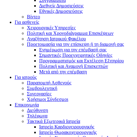
Συγγράμματα
Διεθνείς Δημοσιεύσεις
Εθνικές Δημοσιεύσεις
Βίντεο
Για ασθενείς
Χειρουργικές Υπηρεσίες
Πολιτική και Χρονοδιάγραμμα Επισκέψεων
Αναζήτηση Ιατρικού Φακέλου
Προετοιμασία για την επίσκεψη ή τη διαμονή σας
Ενημέρωση για την επέμβασή σας
Σημαντικές Προεγχειρητικές Οδηγίες
Προγραμματισμός και Εκτέλεση Εξιτηρίου
Πολιτική και Αναμονή Επισκεπτών
Μετά από την επέμβαση
Για ιατρούς
Παραπομπή Ασθενούς
Συμβουλευτική
Συνεργασίες
Χρήσιμοι Σύνδεσμοι
Επικοινωνία
Διεύθυνση
Τηλέφωνα
Τακτικά Εξωτερικά Ιατρεία
Ιατρείο Καρδιοχειρουργικής
Ιατρείο Θωρακοχειρουργικής