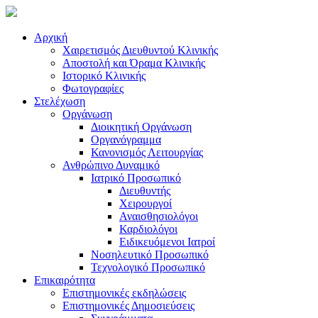
Αρχική
Χαιρετισμός Διευθυντού Κλινικής
Αποστολή και Όραμα Κλινικής
Ιστορικό Κλινικής
Φωτογραφίες
Στελέχωση
Οργάνωση
Διοικητική Οργάνωση
Οργανόγραμμα
Κανονισμός Λειτουργίας
Ανθρώπινο Δυναμικό
Ιατρικό Προσωπικό
Διευθυντής
Χειρουργοί
Αναισθησιολόγοι
Καρδιολόγοι
Ειδικευόμενοι Ιατροί
Νοσηλευτικό Προσωπικό
Τεχνολογικό Προσωπικό
Επικαιρότητα
Επιστημονικές εκδηλώσεις
Επιστημονικές Δημοσιεύσεις