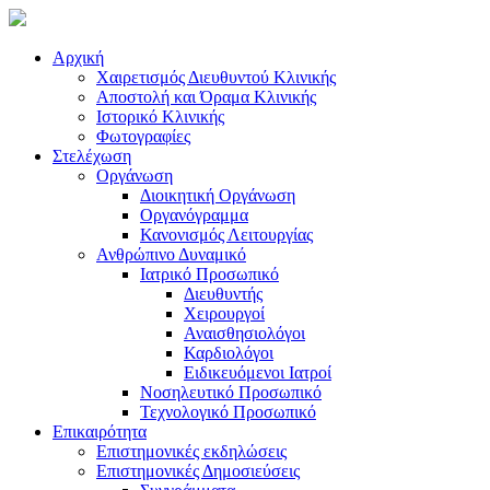
Αρχική
Χαιρετισμός Διευθυντού Κλινικής
Αποστολή και Όραμα Κλινικής
Ιστορικό Κλινικής
Φωτογραφίες
Στελέχωση
Οργάνωση
Διοικητική Οργάνωση
Οργανόγραμμα
Κανονισμός Λειτουργίας
Ανθρώπινο Δυναμικό
Ιατρικό Προσωπικό
Διευθυντής
Χειρουργοί
Αναισθησιολόγοι
Καρδιολόγοι
Ειδικευόμενοι Ιατροί
Νοσηλευτικό Προσωπικό
Τεχνολογικό Προσωπικό
Επικαιρότητα
Επιστημονικές εκδηλώσεις
Επιστημονικές Δημοσιεύσεις