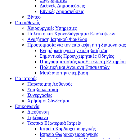
Συγγράμματα
Διεθνείς Δημοσιεύσεις
Εθνικές Δημοσιεύσεις
Βίντεο
Για ασθενείς
Χειρουργικές Υπηρεσίες
Πολιτική και Χρονοδιάγραμμα Επισκέψεων
Αναζήτηση Ιατρικού Φακέλου
Προετοιμασία για την επίσκεψη ή τη διαμονή σας
Ενημέρωση για την επέμβασή σας
Σημαντικές Προεγχειρητικές Οδηγίες
Προγραμματισμός και Εκτέλεση Εξιτηρίου
Πολιτική και Αναμονή Επισκεπτών
Μετά από την επέμβαση
Για ιατρούς
Παραπομπή Ασθενούς
Συμβουλευτική
Συνεργασίες
Χρήσιμοι Σύνδεσμοι
Επικοινωνία
Διεύθυνση
Τηλέφωνα
Τακτικά Εξωτερικά Ιατρεία
Ιατρείο Καρδιοχειρουργικής
Ιατρείο Θωρακοχειρουργικής