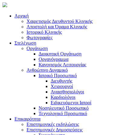
Αρχική
Χαιρετισμός Διευθυντού Κλινικής
Αποστολή και Όραμα Κλινικής
Ιστορικό Κλινικής
Φωτογραφίες
Στελέχωση
Οργάνωση
Διοικητική Οργάνωση
Οργανόγραμμα
Κανονισμός Λειτουργίας
Ανθρώπινο Δυναμικό
Ιατρικό Προσωπικό
Διευθυντής
Χειρουργοί
Αναισθησιολόγοι
Καρδιολόγοι
Ειδικευόμενοι Ιατροί
Νοσηλευτικό Προσωπικό
Τεχνολογικό Προσωπικό
Επικαιρότητα
Επιστημονικές εκδηλώσεις
Επιστημονικές Δημοσιεύσεις