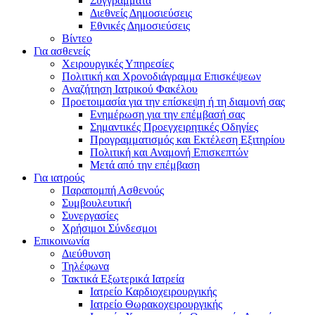
Συγγράμματα
Διεθνείς Δημοσιεύσεις
Εθνικές Δημοσιεύσεις
Βίντεο
Για ασθενείς
Χειρουργικές Υπηρεσίες
Πολιτική και Χρονοδιάγραμμα Επισκέψεων
Αναζήτηση Ιατρικού Φακέλου
Προετοιμασία για την επίσκεψη ή τη διαμονή σας
Ενημέρωση για την επέμβασή σας
Σημαντικές Προεγχειρητικές Οδηγίες
Προγραμματισμός και Εκτέλεση Εξιτηρίου
Πολιτική και Αναμονή Επισκεπτών
Μετά από την επέμβαση
Για ιατρούς
Παραπομπή Ασθενούς
Συμβουλευτική
Συνεργασίες
Χρήσιμοι Σύνδεσμοι
Επικοινωνία
Διεύθυνση
Τηλέφωνα
Τακτικά Εξωτερικά Ιατρεία
Ιατρείο Καρδιοχειρουργικής
Ιατρείο Θωρακοχειρουργικής