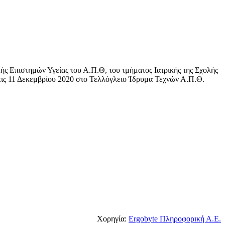
λής Επιστημών Υγείας του Α.Π.Θ, του τμήματος Ιατρικής της Σχολής
τις 11 Δεκεμβρίου 2020 στο Τελλόγλειο Ίδρυμα Τεχνών Α.Π.Θ.
Χορηγία:
Ergobyte Πληροφορική Α.Ε.