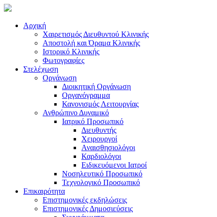
Αρχική
Χαιρετισμός Διευθυντού Κλινικής
Αποστολή και Όραμα Κλινικής
Ιστορικό Κλινικής
Φωτογραφίες
Στελέχωση
Οργάνωση
Διοικητική Οργάνωση
Οργανόγραμμα
Κανονισμός Λειτουργίας
Ανθρώπινο Δυναμικό
Ιατρικό Προσωπικό
Διευθυντής
Χειρουργοί
Αναισθησιολόγοι
Καρδιολόγοι
Ειδικευόμενοι Ιατροί
Νοσηλευτικό Προσωπικό
Τεχνολογικό Προσωπικό
Επικαιρότητα
Επιστημονικές εκδηλώσεις
Επιστημονικές Δημοσιεύσεις