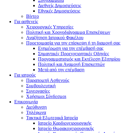
Συγγράμματα
Διεθνείς Δημοσιεύσεις
Εθνικές Δημοσιεύσεις
Βίντεο
Για ασθενείς
Χειρουργικές Υπηρεσίες
Πολιτική και Χρονοδιάγραμμα Επισκέψεων
Αναζήτηση Ιατρικού Φακέλου
Προετοιμασία για την επίσκεψη ή τη διαμονή σας
Ενημέρωση για την επέμβασή σας
Σημαντικές Προεγχειρητικές Οδηγίες
Προγραμματισμός και Εκτέλεση Εξιτηρίου
Πολιτική και Αναμονή Επισκεπτών
Μετά από την επέμβαση
Για ιατρούς
Παραπομπή Ασθενούς
Συμβουλευτική
Συνεργασίες
Χρήσιμοι Σύνδεσμοι
Επικοινωνία
Διεύθυνση
Τηλέφωνα
Τακτικά Εξωτερικά Ιατρεία
Ιατρείο Καρδιοχειρουργικής
Ιατρείο Θωρακοχειρουργικής