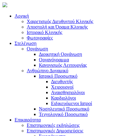
Αρχική
Χαιρετισμός Διευθυντού Κλινικής
Αποστολή και Όραμα Κλινικής
Ιστορικό Κλινικής
Φωτογραφίες
Στελέχωση
Οργάνωση
Διοικητική Οργάνωση
Οργανόγραμμα
Κανονισμός Λειτουργίας
Ανθρώπινο Δυναμικό
Ιατρικό Προσωπικό
Διευθυντής
Χειρουργοί
Αναισθησιολόγοι
Καρδιολόγοι
Ειδικευόμενοι Ιατροί
Νοσηλευτικό Προσωπικό
Τεχνολογικό Προσωπικό
Επικαιρότητα
Επιστημονικές εκδηλώσεις
Επιστημονικές Δημοσιεύσεις