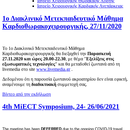
Ιατρείο Χειρουργικής Θωρακικής Αορτής
Ιατρείο Χειρουργικής Καρδιακής Ανεπάρκειας
1ο Διακλινικό Μετεκπαιδευτικό Μάθημα
Καρδιοθωρακοχειρουργικής, 27/11/2020
Το 1ο Διακλινικό Μετεκπαιδευτικό Μάθημα
Καρδιοθωρακοχειρουργικής θα διεξαχθεί την
Παρασκευή
27.11.2020 και ώρες 20.00-22.30
, με θέμα "
Εξελίξεις στις
εξωσωματικές τεχνολογίες
" και θα μεταδοθεί ζωντανά από τη
livemedia στο site
www.livemedia.gr
.
Δεδομένου ότι η παρουσία ζωντανού ακροατηρίου δεν είναι εφικτή,
αναμένουμε τη
διαδικτυακή
συμμετοχή σας.
Βίντεο από την εκδήλωση
4th MiECT Symposium, 24- 26/06/2021
The meeting has been
DEFERRED
due to the ongoing COVID-19 travel