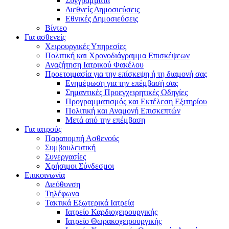
Συγγράμματα
Διεθνείς Δημοσιεύσεις
Εθνικές Δημοσιεύσεις
Βίντεο
Για ασθενείς
Χειρουργικές Υπηρεσίες
Πολιτική και Χρονοδιάγραμμα Επισκέψεων
Αναζήτηση Ιατρικού Φακέλου
Προετοιμασία για την επίσκεψη ή τη διαμονή σας
Ενημέρωση για την επέμβασή σας
Σημαντικές Προεγχειρητικές Οδηγίες
Προγραμματισμός και Εκτέλεση Εξιτηρίου
Πολιτική και Αναμονή Επισκεπτών
Μετά από την επέμβαση
Για ιατρούς
Παραπομπή Ασθενούς
Συμβουλευτική
Συνεργασίες
Χρήσιμοι Σύνδεσμοι
Επικοινωνία
Διεύθυνση
Τηλέφωνα
Τακτικά Εξωτερικά Ιατρεία
Ιατρείο Καρδιοχειρουργικής
Ιατρείο Θωρακοχειρουργικής