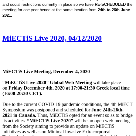
and social restrictions currently in place so we have
RE-SCHEDULED
the
meeting for one year hence at the same location from
24
th to 26th June
2021.
MiECTiS Live 2020, 04/12/2020
MiECTiS Live Meeting, December 4, 2020
“MiECTiS Live 2020” Global Web Meeting
will take place
on
Friday December 4th, 2020 at 17:00-21:30 Greek local time
(16:00-20:30 CET).
Due to the current COVID-19 pandemic conditions, the 4th MiECT
Symposium was postponed and scheduled for
June 24th-26th,
2021 in Canada.
Thus, MiECTiS opted for an event so as to bridge
its activities.
“MiECTiS Live 2020”
will be an open web meeting
from the Society aiming to provide an update on MiECTiS
initiatives as well as on Minimal Invasive Extracorporeal