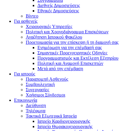
Συγγράμματα
Διεθνείς Δημοσιεύσεις
Εθνικές Δημοσιεύσεις
Βίντεο
Για ασθενείς
Χειρουργικές Υπηρεσίες
Πολιτική και Χρονοδιάγραμμα Επισκέψεων
Αναζήτηση Ιατρικού Φακέλου
Προετοιμασία για την επίσκεψη ή τη διαμονή σας
Ενημέρωση για την επέμβασή σας
Σημαντικές Προεγχειρητικές Οδηγίες
Προγραμματισμός και Εκτέλεση Εξιτηρίου
Πολιτική και Αναμονή Επισκεπτών
Μετά από την επέμβαση
Για ιατρούς
Παραπομπή Ασθενούς
Συμβουλευτική
Συνεργασίες
Χρήσιμοι Σύνδεσμοι
Επικοινωνία
Διεύθυνση
Τηλέφωνα
Τακτικά Εξωτερικά Ιατρεία
Ιατρείο Καρδιοχειρουργικής
Ιατρείο Θωρακοχειρουργικής