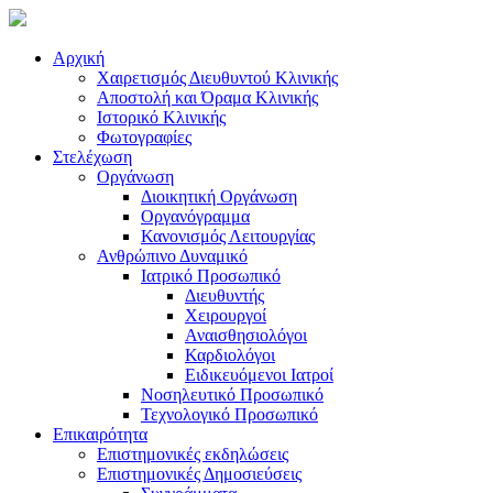
Αρχική
Χαιρετισμός Διευθυντού Κλινικής
Αποστολή και Όραμα Κλινικής
Ιστορικό Κλινικής
Φωτογραφίες
Στελέχωση
Οργάνωση
Διοικητική Οργάνωση
Οργανόγραμμα
Κανονισμός Λειτουργίας
Ανθρώπινο Δυναμικό
Ιατρικό Προσωπικό
Διευθυντής
Χειρουργοί
Αναισθησιολόγοι
Καρδιολόγοι
Ειδικευόμενοι Ιατροί
Νοσηλευτικό Προσωπικό
Τεχνολογικό Προσωπικό
Επικαιρότητα
Επιστημονικές εκδηλώσεις
Επιστημονικές Δημοσιεύσεις