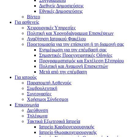
Συγγράμματα
Διεθνείς Δημοσιεύσεις
Εθνικές Δημοσιεύσεις
Βίντεο
Για ασθενείς
Χειρουργικές Υπηρεσίες
Πολιτική και Χρονοδιάγραμμα Επισκέψεων
Αναζήτηση Ιατρικού Φακέλου
Προετοιμασία για την επίσκεψη ή τη διαμονή σας
Ενημέρωση για την επέμβασή σας
Σημαντικές Προεγχειρητικές Οδηγίες
Προγραμματισμός και Εκτέλεση Εξιτηρίου
Πολιτική και Αναμονή Επισκεπτών
Μετά από την επέμβαση
Για ιατρούς
Παραπομπή Ασθενούς
Συμβουλευτική
Συνεργασίες
Χρήσιμοι Σύνδεσμοι
Επικοινωνία
Διεύθυνση
Τηλέφωνα
Τακτικά Εξωτερικά Ιατρεία
Ιατρείο Καρδιοχειρουργικής
Ιατρείο Θωρακοχειρουργικής