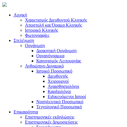
Αρχική
Χαιρετισμός Διευθυντού Κλινικής
Αποστολή και Όραμα Κλινικής
Ιστορικό Κλινικής
Φωτογραφίες
Στελέχωση
Οργάνωση
Διοικητική Οργάνωση
Οργανόγραμμα
Κανονισμός Λειτουργίας
Ανθρώπινο Δυναμικό
Ιατρικό Προσωπικό
Διευθυντής
Χειρουργοί
Αναισθησιολόγοι
Καρδιολόγοι
Ειδικευόμενοι Ιατροί
Νοσηλευτικό Προσωπικό
Τεχνολογικό Προσωπικό
Επικαιρότητα
Επιστημονικές εκδηλώσεις
Επιστημονικές Δημοσιεύσεις